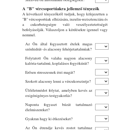
A "B" vércsoportúakra jellemző tényezők
A következő tényezőkről tudjuk, hogy kifejezetten a
"B" vércsoportúak elhízására, inzulin-rezisztenciára és
a cukorbetegségre való veszélyeztetettségét
befolyásolják. Válaszoljon a kérdésekre igennel vagy
nemmel.
Az Ön által fogyasztott ételek magas
szénhidrát- és alacsony fehérjetartalmúak?
Folytatott Ön valaha nagyon alacsony
kalória-tartalmú, koplalásos fogyókúrát?
Erősen stresszesnek érzi magát?
Szokott alacsony lenni a vércukorszintje?
Ülőéletmódot folytat, amelyben kevés az
oxigénigényes testgyakorlás?
Naponta fogyaszt búzát tartalmazó
élelmiszereket?
Gyakran hagy ki étkezéseket?
Az Ön étrendje kevés rostot tartalmaz