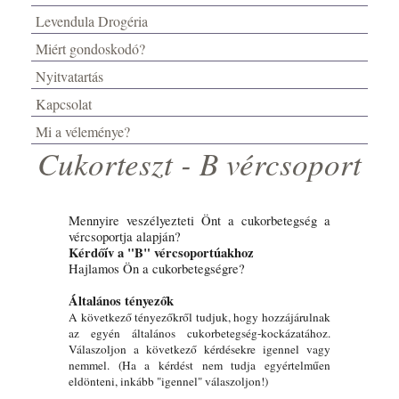
Levendula Drogéria
Miért gondoskodó?
Nyitvatartás
Kapcsolat
Mi a véleménye?
Cukorteszt - B vércsoport
Mennyire veszélyezteti Önt a cukorbetegség a
vércsoportja alapján?
Kérdőív a "B" vércsoportúakhoz
Hajlamos Ön a cukorbetegségre?
Általános tényezők
A következő tényezőkről tudjuk, hogy hozzájárulnak
az egyén általános cukorbetegség-kockázatához.
Válaszoljon a következő kérdésekre igennel vagy
nemmel. (Ha a kérdést nem tudja egyértelműen
eldönteni, inkább "igennel" válaszoljon!)