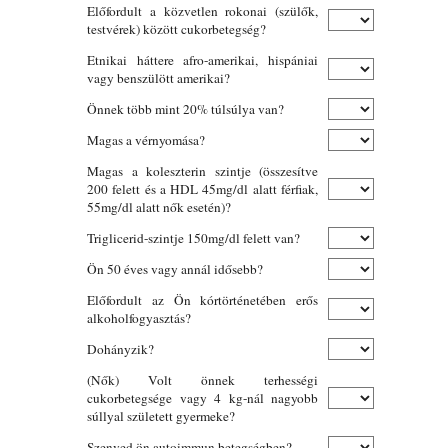
Előfordult a közvetlen rokonai (szülők,
testvérek) között cukorbetegség?
Etnikai háttere afro-amerikai, hispániai
vagy benszülött amerikai?
Önnek több mint 20% túlsúlya van?
Magas a vérnyomása?
Magas a koleszterin szintje (összesítve
200 felett és a HDL 45mg/dl alatt férfiak,
55mg/dl alatt nők esetén)?
Triglicerid-szintje 150mg/dl felett van?
Ön 50 éves vagy annál idősebb?
Előfordult az Ön kórtörténetében erős
alkoholfogyasztás?
Dohányzik?
(Nők) Volt önnek terhességi
cukorbetegsége vagy 4 kg-nál nagyobb
súllyal született gyermeke?
Szenved ön autoimmun betegségben?