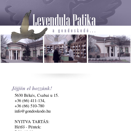
Jöjjön el hozzánk!
5630 Békés, Csabai u 15.
+36 (66) 411-134,
+36 (66) 510-780
info@gondoskodo.hu
NYITVA TARTÁS:
Hétfő - Péntek: