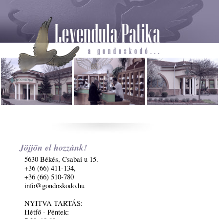
Jöjjön el hozzánk!
5630 Békés, Csabai u 15.
+36 (66) 411-134,
+36 (66) 510-780
info@gondoskodo.hu
NYITVA TARTÁS:
Hétfő - Péntek: