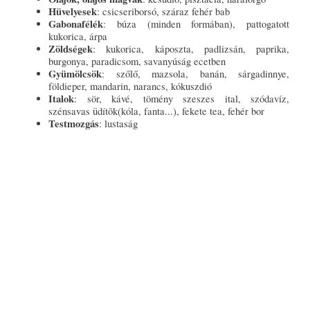
Hüvelyesek
: csicseriborsó, száraz fehér bab
Gabonafélék
: búza (minden formában), pattogatott
kukorica, árpa
Zöldségek
: kukorica, káposzta, padlizsán, paprika,
burgonya, paradicsom, savanyúság ecetben
Gyümölcsök
: szőlő, mazsola, banán, sárgadinnye,
földieper, mandarin, narancs, kókuszdió
Italok
: sör, kávé, tömény szeszes ital, szódavíz,
szénsavas üdítõk(kóla, fanta...), fekete tea, fehér bor
Testmozgás
: lustaság