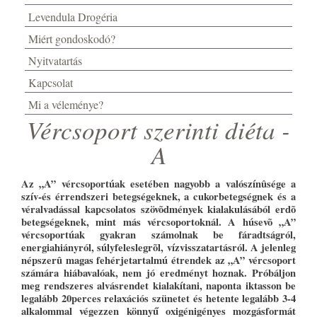
Levendula Drogéria
Miért gondoskodó?
Nyitvatartás
Kapcsolat
Mi a véleménye?
Vércsoport szerinti diéta -
A
Az „A” vércsoportúak esetében nagyobb a valószínûsége a
szív-és érrendszeri betegségeknek, a cukorbetegségnek és a
véralvadással kapcsolatos szövõdmények kialakulásából erdõ
betegségeknek, mint más vércsoportoknál. A húsevõ „A”
vércsoportúak gyakran számolnak be fáradtságról,
energiahiányról, súlyfeleslegrõl, vízvisszatartásról. A jelenleg
népszerû magas fehérjetartalmú étrendek az „A” vércsoport
számára hiábavalóak, nem jó eredményt hoznak. Próbáljon
meg rendszeres alvásrendet kialakítani, naponta iktasson be
legalább 20perces relaxációs szünetet és hetente legalább 3-4
alkalommal végezzen könnyű oxigénigényes mozgásformát