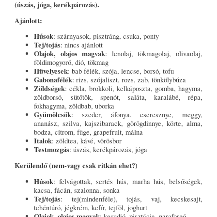
(úszás, jóga, kerékpározás).
Ajánlott:
Húsok
: szárnyasok, pisztráng, csuka, ponty
Tej/tojás
: nincs ajánlott
Olajok, olajos magvak
: lenolaj, tökmagolaj, olivaolaj,
földimogyoró, dió, tökmag
Hüvelyesek
: bab félék, szója, lencse, borsó, tofu
Gabonafélék
: rizs, szójaliszt, rozs, zab, tönkölybúza
Zöldségek
: cékla, brokkoli, kelkáposzta, gomba, hagyma,
zöldborsó, sütőtök, spenót, saláta, karalábé, répa,
fokhagyma, zöldbab, uborka
Gyümölcsök
: szeder, áfonya, cseresznye, meggy,
ananász, szilva, kajszibarack, görögdinnye, körte, alma,
bodza, citrom, füge, grapefruit, málna
Italok
: zöldtea, kávé, vörösbor
Testmozgás
: úszás, kerékpározás, jóga
Kerülendő (nem-vagy csak ritkán ehet?)
Húsok
: felvágottak, sertés hús, marha hús, belsőségek,
kacsa, fácán, szalonna, sonka
Tej/tojás
: tej(mindenféle), tojás, vaj, kecskesajt,
tehéntúró, jégkrém, kefír, tejföl, joghurt
Olajok, olajos magvak
: kesudió, pisztácia, naraforgó