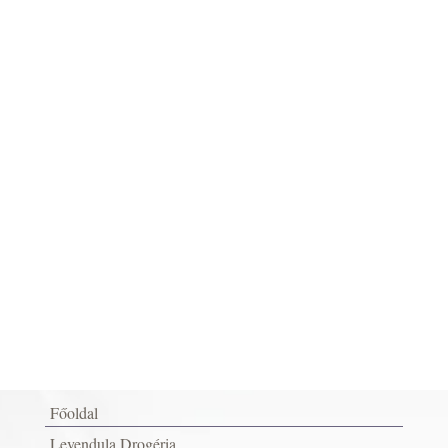
Főoldal
Levendula Drogéria