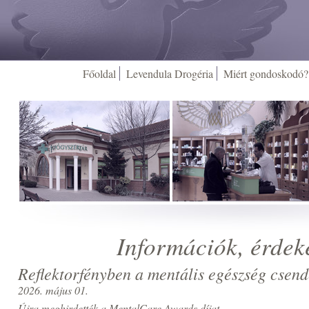
Főoldal
Levendula Drogéria
Miért gondoskodó?
Információk, érdek
Reflektorfényben a mentális egészség csend
2026. május 01.
Újra meghirdették a MentalCare Awards díjat