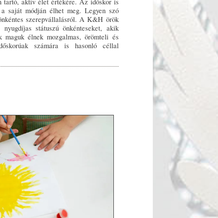
tartó, aktív élet értékére. Az időskor is
 a saját módján élhet meg. Legyen szó
y önkéntes szerepvállalásról. A K&H örök
a nyugdíjas státuszú önkénteseket, akik
ak maguk élnek mozgalmas, örömteli és
őskorúak számára is hasonló céllal