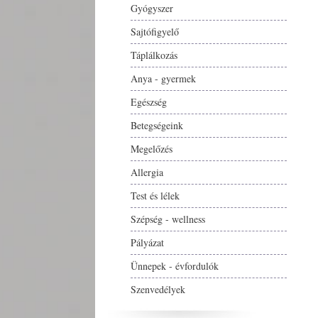
Gyógyszer
Sajtófigyelő
Táplálkozás
Anya - gyermek
Egészség
Betegségeink
Megelőzés
Allergia
Test és lélek
Szépség - wellness
Pályázat
Ünnepek - évfordulók
Szenvedélyek