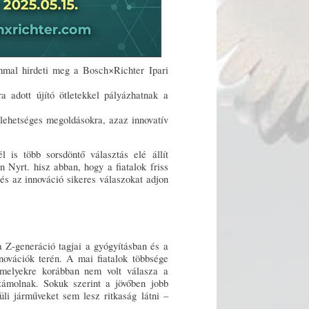
mmal hirdeti meg a Bosch×Richter Ipari
a adott újító ötletekkel pályázhatnak a
s lehetséges megoldásokra, azaz innovatív
is több sorsdöntő választás elé állít
Nyrt. hisz abban, hogy a fiatalok friss
 és az innováció sikeres válaszokat adjon
 Z-generáció tagjai a gyógyításban és a
novációk terén. A mai fiatalok többsége
amelyekre korábban nem volt válasza a
ámolnak. Sokuk szerint a jövőben jobb
üli járműveket sem lesz ritkaság látni –