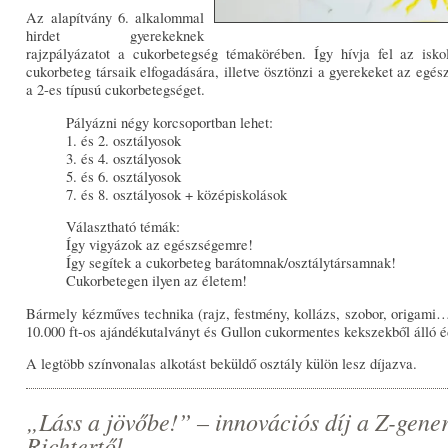
Az alapítvány 6. alkalommal
hirdet gyerekeknek
rajzpályázatot a cukorbetegség témakörében. Így hívja fel az isko
cukorbeteg társaik elfogadására, illetve ösztönzi a gyerekeket az egé
a 2-es típusú cukorbetegséget.
Pályázni négy korcsoportban lehet:
1. és 2. osztályosok
3. és 4. osztályosok
5. és 6. osztályosok
7. és 8. osztályosok + középiskolások
Választható témák:
Így vigyázok az egészségemre!
Így segítek a cukorbeteg barátomnak/osztálytársamnak!
Cukorbetegen ilyen az életem!
Bármely kézműves technika (rajz, festmény, kollázs, szobor, origami…
10.000 ft-os ajándékutalványt és Gullon cukormentes kekszekből álló
A legtöbb színvonalas alkotást beküldő osztály külön lesz díjazva.
„Láss a jövőbe!” – innovációs díj a Z-gene
Richtertől