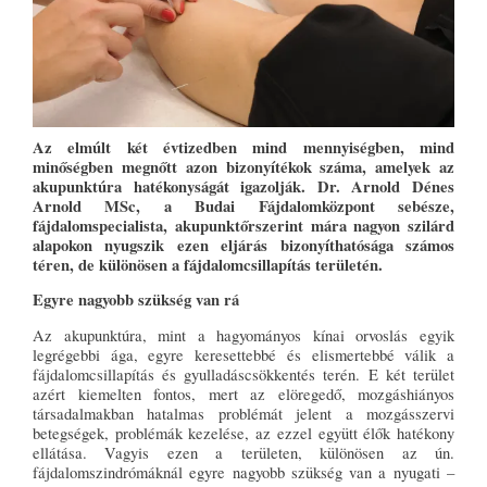
Az elmúlt két évtizedben mind mennyiségben, mind
minőségben megnőtt azon bizonyítékok száma, amelyek az
akupunktúra hatékonyságát igazolják. Dr. Arnold Dénes
Arnold MSc, a Budai Fájdalomközpont sebésze,
fájdalomspecialista, akupunktőrszerint mára nagyon szilárd
alapokon nyugszik ezen eljárás bizonyíthatósága számos
téren, de különösen a fájdalomcsillapítás területén.
Egyre nagyobb szükség van rá
Az akupunktúra, mint a hagyományos kínai orvoslás egyik
legrégebbi ága, egyre keresettebbé és elismertebbé válik a
fájdalomcsillapítás és gyulladáscsökkentés terén. E két terület
azért kiemelten fontos, mert az elöregedő, mozgáshiányos
társadalmakban hatalmas problémát jelent a mozgásszervi
betegségek, problémák kezelése, az ezzel együtt élők hatékony
ellátása. Vagyis ezen a területen, különösen az ún.
fájdalomszindrómáknál egyre nagyobb szükség van a nyugati –