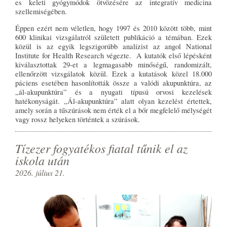
es keleti gyógymódok ötvözésére az integratív medicina
szellemiségében.
Éppen ezért nem véletlen, hogy 1997 és 2010 között több, mint
600 klinikai vizsgálatról született publikáció a témában. Ezek
közül is az egyik legszigorúbb analízist az angol National
Institute for Health Research végezte. A kutatók első lépésként
kiválasztottak 29-et a legmagasabb minőségű, randomizált,
ellenőrzött vizsgálatok közül. Ezek a kutatások közel 18.000
páciens esetében hasonlították össze a valódi akupunktúra, az
„ál-akupunktúra” és a nyugati típusú orvosi kezelések
hatékonyságát. „Ál-akupunktúra” alatt olyan kezelést értettek,
amely során a tűszúrások nem érték el a bőr megfelelő mélységét
vagy rossz helyeken történtek a szúrások.
Tízezer fogyatékos fiatal tűnik el az
iskola után
2026. július 21.