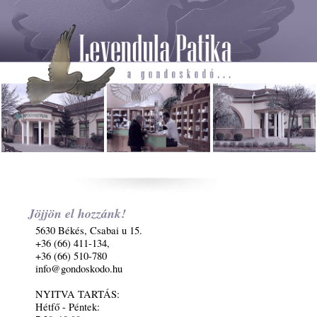
Jöjjön el hozzánk!
5630 Békés, Csabai u 15.
+36 (66) 411-134,
+36 (66) 510-780
info@gondoskodo.hu
NYITVA TARTÁS:
Hétfő - Péntek: