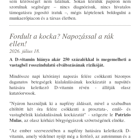
sem közösséget nem találnak. Sokan közülük papíron nem
szorulnak segítségre – nincs diagnózisuk, nincs hivatalos
támogatásra jogosító iratuk –, mégis képtelenek boldogulni a
munkaerőpiacon és a társas életben.
Fordult a kocka? Napozással a rák
ellen!
2026. július 18.
A D-vitamin hiánya akár 250 százalékkal is megemelheti a
vastagbél rosszindulatú elváltozásának rizikóját.
Mindössze napi kétórányi napozás felére csökkenti bizonyos
daganatos betegségek kialakulásának kockázatát a napsütés
hatására keletkezõ D-vitamin révén - állítják olasz
kutatóorvosok.
"Nyáron használjuk ki a napfény áldásait, mivel a szabadban
eltöltött két óra felére csökkenti a prosztata-, emlõ- és
Patrizio
vastagbélrák kialakulásának kockázatát" - szögezte le
Mulas
, az olasz kórházi bõrgyógyászok szövetségének elnöke.
"Az ember szervezetében a napfény hatására keletkezik D-
vitamin, amely védelmet nyújt még a fertõzõ, az autoimmun és a