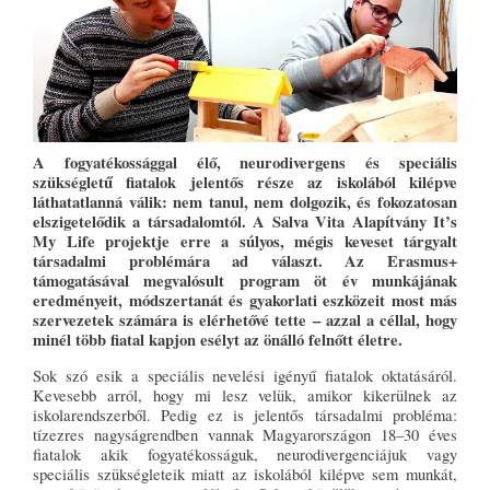
A fogyatékossággal élő, neurodivergens és speciális
szükségletű fiatalok jelentős része az iskolából kilépve
láthatatlanná válik: nem tanul, nem dolgozik, és fokozatosan
elszigetelődik a társadalomtól. A Salva Vita Alapítvány It’s
My Life projektje erre a súlyos, mégis keveset tárgyalt
társadalmi problémára ad választ. Az Erasmus+
támogatásával megvalósult program öt év munkájának
eredményeit, módszertanát és gyakorlati eszközeit most más
szervezetek számára is elérhetővé tette – azzal a céllal, hogy
minél több fiatal kapjon esélyt az önálló felnőtt életre.
Sok szó esik a speciális nevelési igényű fiatalok oktatásáról.
Kevesebb arról, hogy mi lesz velük, amikor kikerülnek az
iskolarendszerből. Pedig ez is jelentős társadalmi probléma:
tízezres nagyságrendben vannak Magyarországon 18–30 éves
fiatalok akik fogyatékosságuk, neurodivergenciájuk vagy
speciális szükségleteik miatt az iskolából kilépve sem munkát,