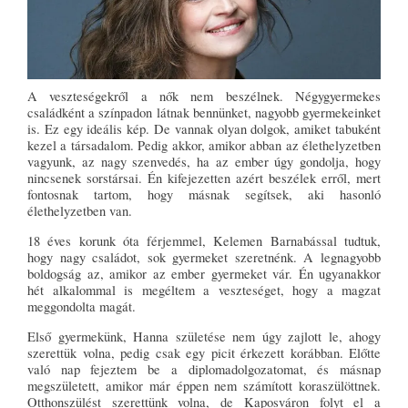
A veszteségekről a nők nem beszélnek. Négygyermekes
családként a színpadon látnak bennünket, nagyobb gyermekeinket
is. Ez egy ideális kép. De vannak olyan dolgok, amiket tabuként
kezel a társadalom. Pedig akkor, amikor abban az élethelyzetben
vagyunk, az nagy szenvedés, ha az ember úgy gondolja, hogy
nincsenek sorstársai. Én kifejezetten azért beszélek erről, mert
fontosnak tartom, hogy másnak segítsek, aki hasonló
élethelyzetben van.
18 éves korunk óta férjemmel, Kelemen Barnabással tudtuk,
hogy nagy családot, sok gyermeket szeretnénk. A legnagyobb
boldogság az, amikor az ember gyermeket vár. Én ugyanakkor
hét alkalommal is megéltem a veszteséget, hogy a magzat
meggondolta magát.
Első gyermekünk, Hanna születése nem úgy zajlott le, ahogy
szerettük volna, pedig csak egy picit érkezett korábban. Előtte
való nap fejeztem be a diplomadolgozatomat, és másnap
megszületett, amikor már éppen nem számított koraszülöttnek.
Otthonszülést szerettünk volna, de Kaposváron folyt el a