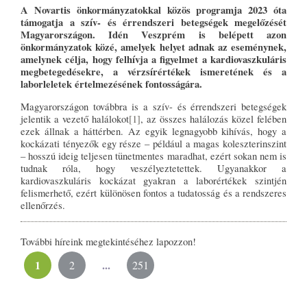
A Novartis önkormányzatokkal közös programja 2023 óta
támogatja a szív- és érrendszeri betegségek megelőzését
Magyarországon. Idén Veszprém is belépett azon
önkormányzatok közé, amelyek helyet adnak az eseménynek,
amelynek célja, hogy felhívja a figyelmet a kardiovaszkuláris
megbetegedésekre, a vérzsírértékek ismeretének és a
laborleletek értelmezésének fontosságára.
Magyarországon továbbra is a szív- és érrendszeri betegségek
jelentik a vezető halálokot
[1]
, az összes halálozás közel felében
ezek állnak a háttérben. Az egyik legnagyobb kihívás, hogy a
kockázati tényezők egy része – például a magas koleszterinszint
– hosszú ideig teljesen tünetmentes maradhat, ezért sokan nem is
tudnak róla, hogy veszélyeztetettek. Ugyanakkor a
kardiovaszkuláris kockázat gyakran a laborértékek szintjén
felismerhető, ezért különösen fontos a tudatosság és a rendszeres
ellenőrzés.
További híreink megtekintéséhez lapozzon!
1
...
2
251