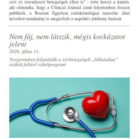
szív és érrendszeri betegségek ellen is" - tette hozzá a kutató,
aki elmondta, hogy a Clinical Journal címû folyóiratban frissen
publikált, a Bostoni Egyetem endokrinológiai tanszéke által
készített tanulmány is megerõsíti a napsütés jótékony hatását.
Nem fáj, nem látszik, mégis kockázatot
jelent
2026. július 11.
Veszprémben folytatódik a szívbetegségek „láthatatlan”
rizikóit feltáró szűrőprogram