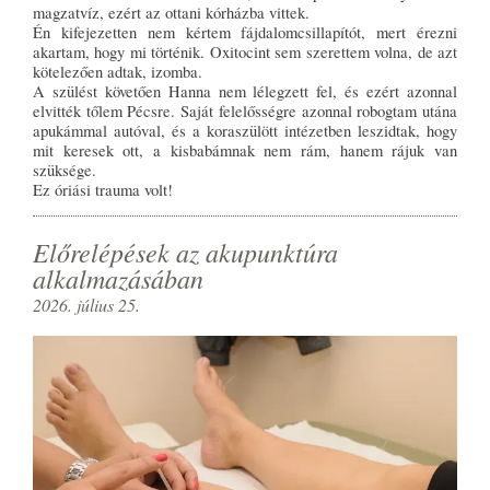
magzatvíz, ezért az ottani kórházba vittek.
Én kifejezetten nem kértem fájdalomcsillapítót, mert érezni
akartam, hogy mi történik. Oxitocint sem szerettem volna, de azt
kötelezően adtak, izomba.
A szülést követően Hanna nem lélegzett fel, és ezért azonnal
elvitték tőlem Pécsre. Saját felelősségre azonnal robogtam utána
apukámmal autóval, és a koraszülött intézetben leszidtak, hogy
mit keresek ott, a kisbabámnak nem rám, hanem rájuk van
szüksége.
Ez óriási trauma volt!
Előrelépések az akupunktúra
alkalmazásában
2026. július 25.