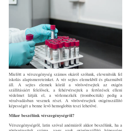
Mielõtt a vérszegénység számos okáról szólunk, elevenítsük fel
iskolás alapismereteinket. A vér sejtes elemekbõl és plazmából
áll. A sejtes elemek közül a vörösvérsejtek az oxigén
szállításáért felelõsek, a fehérvérsejtek a fertõzések elleni
védelmet látják el, a vérlemezkék (trombociták) pedig a
véralvadásban vesznek részt. A vörösvérsejtek oxigénszállító
képességét a benne levõ hemoglobin teszi lehetõvé.
Mikor beszélünk vérszegénységrõl?
Vérszegénységrõl, latin szóval anémiáról akkor beszélünk, ha a
vörösvérsejtek száma, vagy azok oxigénszállító képessége