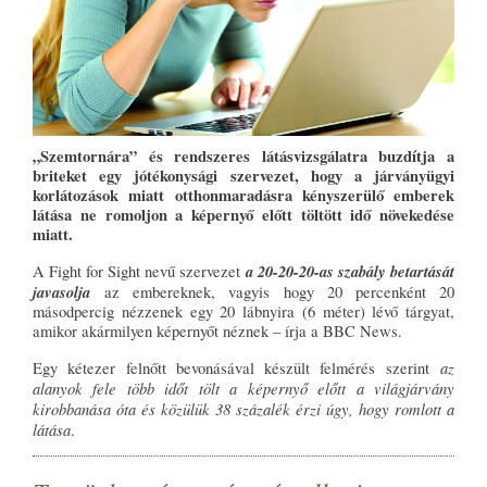
„Szemtornára” és rendszeres látásvizsgálatra buzdítja a
briteket egy jótékonysági szervezet, hogy a járványügyi
korlátozások miatt otthonmaradásra kényszerülő emberek
látása ne romoljon a képernyő előtt töltött idő növekedése
miatt.
a 20-20-20-as szabály betartását
A Fight for Sight nevű szervezet
javasolja
az embereknek, vagyis hogy 20 percenként 20
másodpercig nézzenek egy 20 lábnyira (6 méter) lévő tárgyat,
amikor akármilyen képernyőt néznek – írja a BBC News.
az
Egy kétezer felnőtt bevonásával készült felmérés szerint
alanyok fele több időt tölt a képernyő előtt a világjárvány
kirobbanása óta és közülük 38 százalék érzi úgy, hogy romlott a
látása
.