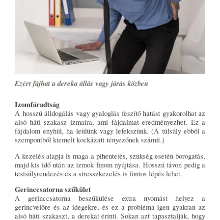
Ezért fájhat a dereka állás vagy járás közben
Izomfáradtság
A hosszú álldogálás vagy gyaloglás feszítő hatást gyakorolhat az
alsó háti szakasz izmaira, ami fájdalmat eredményezhet. Ez a
fájdalom enyhül, ha leülünk vagy lefekszünk. (A túlsúly ebből a
szempontból kiemelt kockázati tényezőnek számít.)
A kezelés alapja is maga a pihentetés, szükség esetén borogatás,
majd kis idő után az izmok finom nyújtása. Hosszú távon pedig a
testsúlyrendezés és a stresszkezelés is fontos lépés lehet.
Gerinccsatorna szűkület
A gerinccsatorna beszűkülése extra nyomást helyez a
gerincvelőre és az idegekre, és ez a probléma igen gyakran az
alsó háti szakaszt, a derekat érinti. Sokan azt tapasztalják, hogy