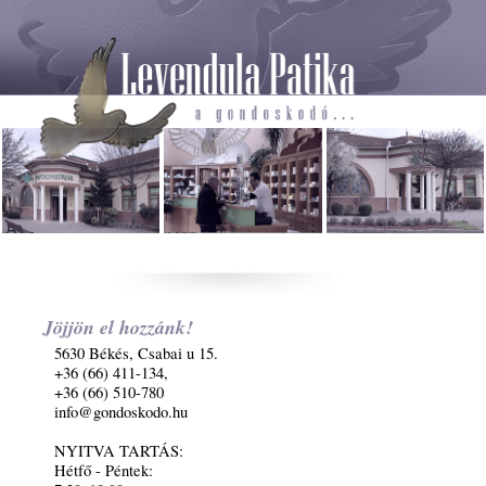
Jöjjön el hozzánk!
5630 Békés, Csabai u 15.
+36 (66) 411-134,
+36 (66) 510-780
info@gondoskodo.hu
NYITVA TARTÁS:
Hétfő - Péntek: