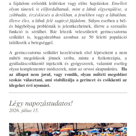
Emellett
a fájdalom erősödik leüléskor vagy előre hajoláskor.
olyan tünetek is előfordulhatnak, mint a lábak elgyengülése, a
zsibbadás, érzéskiesés a derékban, a fenékben vagy a lábakban,
illetve éles, a lábak felé sugárzó fájdalom.
Súlyos esetben a bél-
és húgyhólyag problémák is jelentkezhetnek, illetve a szexuális
funkció is sérülhet. Bár létezik veleszületett gerinccsatorna
szűkület is, leggyakrabban azonban az 50 feletti populáció
találkozik a betegséggel.
A gerinccsatorna szűkület kezelésének első lépéseként a nem
műtéti megoldások jönnek szóba, minta a fizikoterápia, a
gyulladáscsökkentő injekciók és gyógyszerek, valamint esetleg
Ha
olyan komplementer módszerek, mint az orvosi akupunktúra.
az állapot nem javul, vagy romlik, olyan műtéti megoldást
szokás választani, ami stabilizálja a gerincet és csökkenti az
idegeket érő nyomást.
Légy napozástudatos!
2026. július 15.