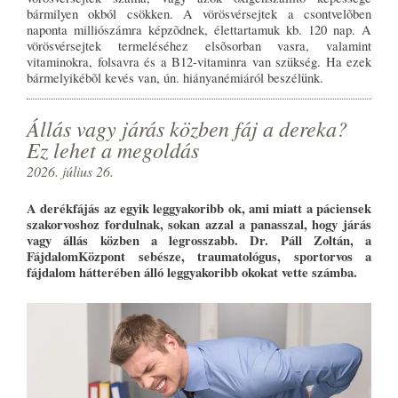
bármilyen okból csökken. A vörösvérsejtek a csontvelõben
naponta milliószámra képzõdnek, élettartamuk kb. 120 nap. A
vörösvérsejtek termeléséhez elsõsorban vasra, valamint
vitaminokra, folsavra és a B12-vitaminra van szükség. Ha ezek
bármelyikébõl kevés van, ún. hiányanémiáról beszélünk.
Állás vagy járás közben fáj a dereka?
Ez lehet a megoldás
2026. július 26.
A derékfájás az egyik leggyakoribb ok, ami miatt a páciensek
szakorvoshoz fordulnak, sokan azzal a panasszal, hogy járás
vagy állás közben a legrosszabb. Dr. Páll Zoltán, a
FájdalomKözpont sebésze, traumatológus, sportorvos a
fájdalom hátterében álló leggyakoribb okokat vette számba.