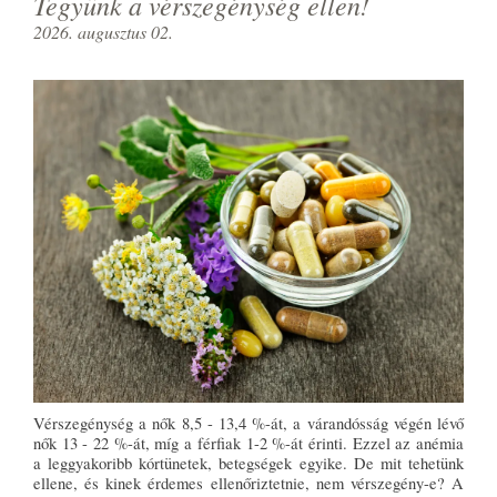
Tegyünk a vérszegénység ellen!
2026. augusztus 02.
Vérszegénység a nők 8,5 - 13,4 %-át, a várandósság végén lévő
nők 13 - 22 %-át, míg a férfiak 1-2 %-át érinti. Ezzel az anémia
a leggyakoribb kórtünetek, betegségek egyike. De mit tehetünk
ellene, és kinek érdemes ellenőriztetnie, nem vérszegény-e? A