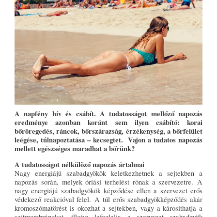
A napfény hív és csábít. A tudatosságot mellőző napozás
eredménye azonban koránt sem ilyen csábító: korai
bőröregedés, ráncok, bőrszárazság, érzékenység, a bőrfelület
leégése, túlnapoztatása – kecsegtet. Vajon a tudatos napozás
mellett egészséges maradhat a bőrünk?
A tudatosságot nélkülöző napozás ártalmai
Nagy energiájú szabadgyökök keletkezhetnek a sejtekben a
napozás során, melyek óriási terhelést rónak a szervezetre. A
nagy energiájú szabadgyökök képződése ellen a szervezet erős
védekező reakcióval felel. A túl erős szabadgyökképződés akár
kromoszómatörést is okozhat a sejtekben, vagy a károsíthatja a
sejtmembránokat, illetve lefoglalja a szervezet szabadgyök