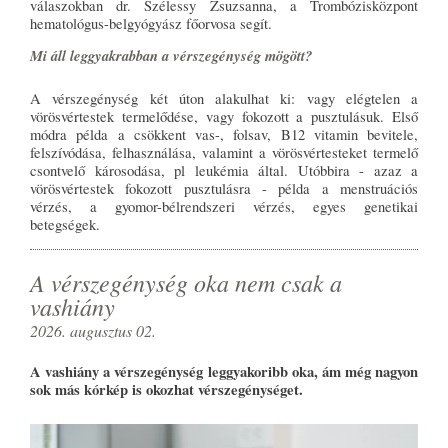
válaszokban dr. Szélessy Zsuzsanna, a Trombózisközpont
hematológus-belgyógyász főorvosa segít.
Mi áll leggyakrabban a vérszegénység mögött?
A vérszegénység két úton alakulhat ki: vagy elégtelen a
vörösvértestek termelődése, vagy fokozott a pusztulásuk. Első
módra példa a csökkent vas-, folsav, B12 vitamin bevitele,
felszívódása, felhasználása, valamint a vörösvértesteket termelő
csontvelő károsodása, pl leukémia által. Utóbbira - azaz a
vörösvértestek fokozott pusztulásra - példa a menstruációs
vérzés, a gyomor-bélrendszeri vérzés, egyes genetikai
betegségek.
A vérszegénység oka nem csak a
vashiány
2026. augusztus 02.
A vashiány a vérszegénység leggyakoribb oka, ám még nagyon
sok más kórkép is okozhat vérszegénységet.