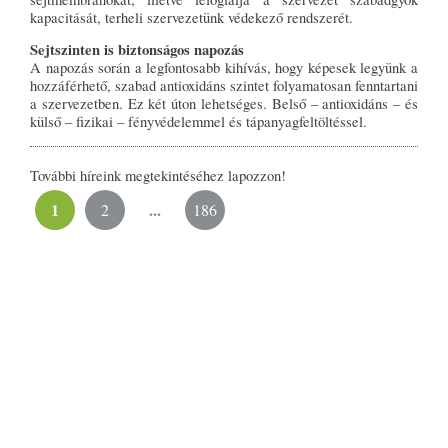
kapacitását, terheli szervezetünk védekező rendszerét.
Sejtszinten is biztonságos napozás
A napozás során a legfontosabb kihívás, hogy képesek legyünk a
hozzáférhető, szabad antioxidáns szintet folyamatosan fenntartani
a szervezetben. Ez két úton lehetséges. Belső – antioxidáns – és
külső – fizikai – fényvédelemmel és tápanyagfeltöltéssel.
További híreink megtekintéséhez lapozzon!
1
...
2
186