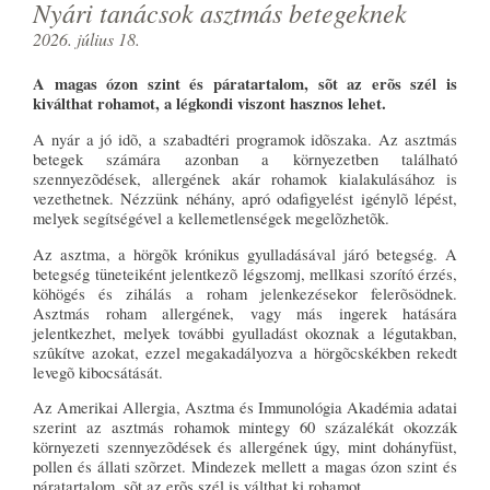
Nyári tanácsok asztmás betegeknek
2026. július 18.
A magas ózon szint és páratartalom, sõt az erõs szél is
kiválthat rohamot, a légkondi viszont hasznos lehet.
A nyár a jó idõ, a szabadtéri programok idõszaka. Az asztmás
betegek számára azonban a környezetben található
szennyezõdések, allergének akár rohamok kialakulásához is
vezethetnek. Nézzünk néhány, apró odafigyelést igénylõ lépést,
melyek segítségével a kellemetlenségek megelõzhetõk.
Az asztma, a hörgõk krónikus gyulladásával járó betegség. A
betegség tüneteiként jelentkezõ légszomj, mellkasi szorító érzés,
köhögés és zihálás a roham jelenkezésekor felerõsödnek.
Asztmás roham allergének, vagy más ingerek hatására
jelentkezhet, melyek további gyulladást okoznak a légutakban,
szûkítve azokat, ezzel megakadályozva a hörgõcskékben rekedt
levegõ kibocsátását.
Az Amerikai Allergia, Asztma és Immunológia Akadémia adatai
szerint az asztmás rohamok mintegy 60 százalékát okozzák
környezeti szennyezõdések és allergének úgy, mint dohányfüst,
pollen és állati szõrzet. Mindezek mellett a magas ózon szint és
páratartalom, sõt az erõs szél is válthat ki rohamot.