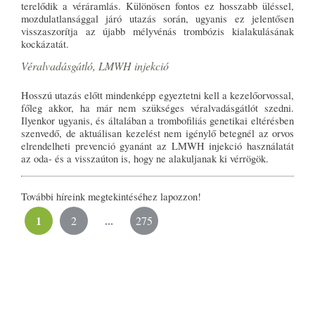
terelődik a véráramlás. Különösen fontos ez hosszabb üléssel,
mozdulatlansággal járó utazás során, ugyanis ez jelentősen
visszaszorítja az újabb mélyvénás trombózis kialakulásának
kockázatát.
Véralvadásgátló, LMWH injekció
Hosszú utazás előtt mindenképp egyeztetni kell a kezelőorvossal,
főleg akkor, ha már nem szükséges véralvadásgátlót szedni.
Ilyenkor ugyanis, és általában a trombofiliás genetikai eltérésben
szenvedő, de aktuálisan kezelést nem igénylő betegnél az orvos
elrendelheti prevenció gyanánt az LMWH injekció használatát
az oda- és a visszaúton is, hogy ne alakuljanak ki vérrögök.
További híreink megtekintéséhez lapozzon!
1
...
2
275