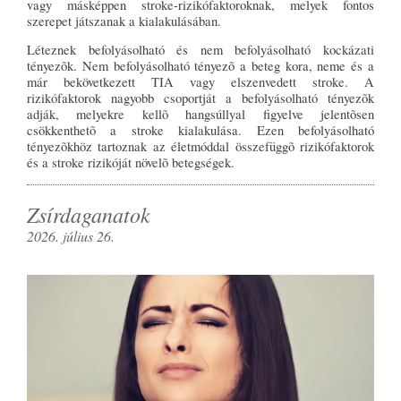
vagy másképpen stroke-rizikófaktoroknak, melyek fontos
szerepet játszanak a kialakulásában.
Léteznek befolyásolható és nem befolyásolható kockázati
tényezõk. Nem befolyásolható tényezõ a beteg kora, neme és a
már bekövetkezett TIA vagy elszenvedett stroke. A
rizikófaktorok nagyobb csoportját a befolyásolható tényezõk
adják, melyekre kellõ hangsúllyal figyelve jelentõsen
csökkenthetõ a stroke kialakulása. Ezen befolyásolható
tényezõkhöz tartoznak az életmóddal összefüggõ rizikófaktorok
és a stroke rizikóját növelõ betegségek.
Zsírdaganatok
2026. július 26.