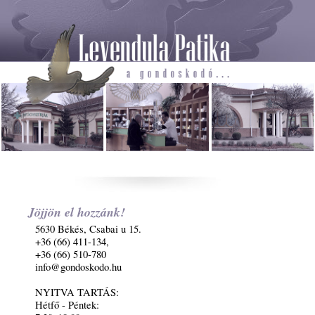
Jöjjön el hozzánk!
5630 Békés, Csabai u 15.
+36 (66) 411-134,
+36 (66) 510-780
info@gondoskodo.hu
NYITVA TARTÁS:
Hétfő - Péntek: