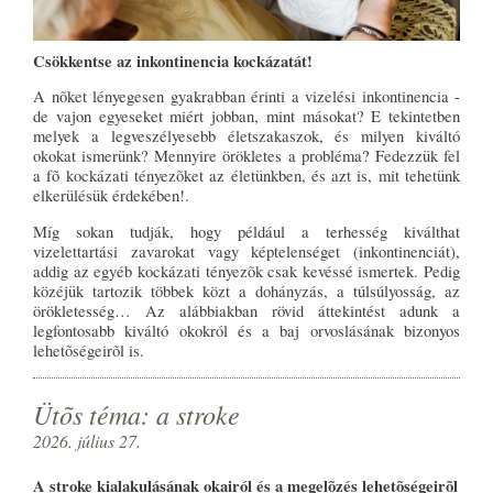
Csökkentse az inkontinencia kockázatát!
A nõket lényegesen gyakrabban érinti a vizelési inkontinencia -
de vajon egyeseket miért jobban, mint másokat? E tekintetben
melyek a legveszélyesebb életszakaszok, és milyen kiváltó
okokat ismerünk? Mennyire örökletes a probléma? Fedezzük fel
a fõ kockázati tényezõket az életünkben, és azt is, mit tehetünk
elkerülésük érdekében!.
Míg sokan tudják, hogy például a terhesség kiválthat
vizelettartási zavarokat vagy képtelenséget (inkontinenciát),
addig az egyéb kockázati tényezõk csak kevéssé ismertek. Pedig
közéjük tartozik többek közt a dohányzás, a túlsúlyosság, az
örökletesség… Az alábbiakban rövid áttekintést adunk a
legfontosabb kiváltó okokról és a baj orvoslásának bizonyos
lehetõségeirõl is.
Ütõs téma: a stroke
2026. július 27.
A stroke kialakulásának okairól és a megelõzés lehetõségeirõl