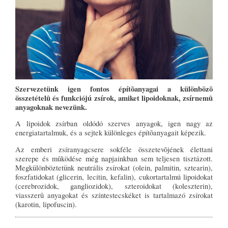
Szervezetünk igen fontos építõanyagai a különbözõ
összetételû és funkciójú zsírok, amiket lipoidoknak, zsírnemû
anyagoknak nevezünk.
A lipoidok zsírban oldódó szerves anyagok, igen nagy az
energiatartalmuk, és a sejtek különleges építõanyagait képezik.
Az emberi zsíranyagcsere sokféle összetevõjének élettani
szerepe és mûködése még napjainkban sem teljesen tisztázott.
Megkülönböztetünk neutrális zsírokat (olein, palmitin, sztearin),
foszfatidokat (glicerin, lecitin, kefalin), cukortartalmú lipoidokat
(cerebrozidok, gangliozidok), szteroidokat (koleszterin),
viasszerû anyagokat és színtestecskéket is tartalmazó zsírokat
(karotin, lipofuscin).