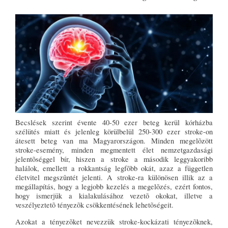
Becslések szerint évente 40-50 ezer beteg kerül kórházba
szélütés miatt és jelenleg körülbelül 250-300 ezer stroke-on
átesett beteg van ma Magyarországon. Minden megelõzött
stroke-esemény, minden megmentett élet nemzetgazdasági
jelentõséggel bír, hiszen a stroke a második leggyakoribb
halálok, emellett a rokkantság legfõbb okát, azaz a független
életvitel megszûntét jelenti. A stroke-ra különösen illik az a
megállapítás, hogy a legjobb kezelés a megelõzés, ezért fontos,
hogy ismerjük a kialakulásához vezetõ okokat, illetve a
veszélyeztetõ tényezõk csökkentésének lehetõségeit.
Azokat a tényezõket nevezzük stroke-kockázati tényezõknek,