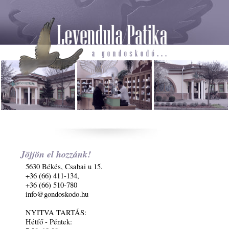
Jöjjön el hozzánk!
5630 Békés, Csabai u 15.
+36 (66) 411-134,
+36 (66) 510-780
info@gondoskodo.hu
NYITVA TARTÁS:
Hétfő - Péntek: