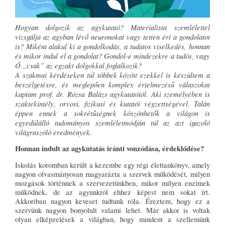
Hogyan dolgozik az agykutató?
Materialista szemlélettel
vizsgálja az agyban lévő neuronokat vagy tetten éri a gondolatot
is?
Miként alakul ki a gondolkodás, a tudatos viselkedés, honnan
és mikor indul el a gondolat?
Gondol-e mindezekre a tudós, vagy
Ő „csak” az egzakt dolgokkal foglalkozik?
A szakmai kérdéseken túl többek között ezekkel is készültem a
beszélgetésre, és meglepően komplex értelmezésű válaszokat
kaptam prof. dr. Rózsa Balázs agykutatótól. Aki személyében is
szaktekintély, orvosi, fizikusi és kutatói végzettségével. Talán
éppen ennek a sokrétűségnek köszönhetők a világon is
egyedülálló tudományos szemléletmódján túl az azt igazoló
világraszóló eredmények.
Honnan indult az agykutatás iránti vonzódása, érdeklődése?
Iskolás koromban került a kezembe egy régi élettankönyv, amely
nagyon olvasmányosan magyarázta a szervek működését, milyen
mozgások történnek a szervezetünkben, mikor milyen enzimek
működnek, de az agyunkról ehhez képest nem sokat írt.
Akkoriban nagyon keveset tudtunk róla. Éreztem, hogy ez a
szervünk nagyon bonyolult valami lehet. Már akkor is voltak
olyan elképzelések a világban, hogy mindent a szellemünk