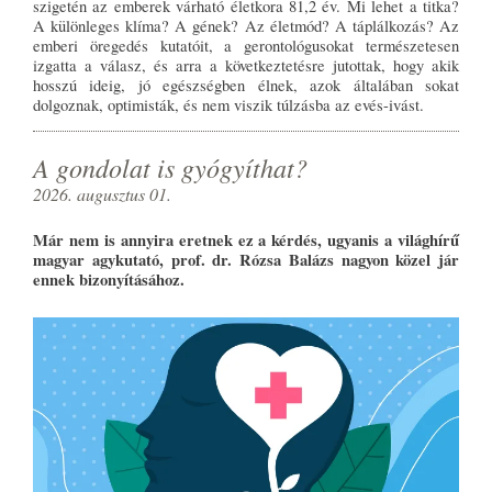
szigetén az emberek várható életkora 81,2 év. Mi lehet a titka?
A különleges klíma? A gének? Az életmód? A táplálkozás? Az
emberi öregedés kutatóit, a gerontológusokat természetesen
izgatta a válasz, és arra a következtetésre jutottak, hogy akik
hosszú ideig, jó egészségben élnek, azok általában sokat
dolgoznak, optimisták, és nem viszik túlzásba az evés-ivást.
A gondolat is gyógyíthat?
2026. augusztus 01.
Már nem is annyira eretnek ez a kérdés, ugyanis a világhírű
magyar agykutató, prof. dr. Rózsa Balázs nagyon közel jár
ennek bizonyításához.