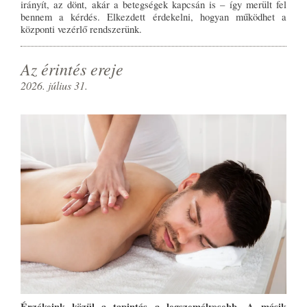
irányít, az dönt, akár a betegségek kapcsán is – így merült fel
bennem a kérdés. Elkezdett érdekelni, hogyan működhet a
központi vezérlő rendszerünk.
Az érintés ereje
2026. július 31.
Érzékeink közül a tapintás a legszemélyesebb. A másik