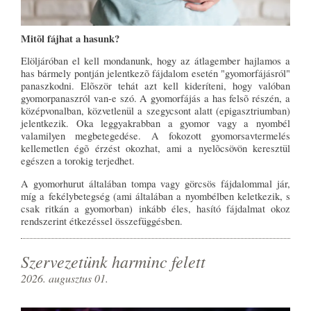
Mitõl fájhat a hasunk?
Elöljáróban el kell mondanunk, hogy az átlagember hajlamos a
has bármely pontján jelentkezõ fájdalom esetén "gyomorfájásról"
panaszkodni. Elõször tehát azt kell kideríteni, hogy valóban
gyomorpanaszról van-e szó. A gyomorfájás a has felsõ részén, a
középvonalban, közvetlenül a szegycsont alatt (epigasztriumban)
jelentkezik. Oka leggyakrabban a gyomor vagy a nyombél
valamilyen megbetegedése. A fokozott gyomorsavtermelés
kellemetlen égõ érzést okozhat, ami a nyelõcsövön keresztül
egészen a torokig terjedhet.
A gyomorhurut általában tompa vagy görcsös fájdalommal jár,
míg a fekélybetegség (ami általában a nyombélben keletkezik, s
csak ritkán a gyomorban) inkább éles, hasító fájdalmat okoz
rendszerint étkezéssel összefüggésben.
Szervezetünk harminc felett
2026. augusztus 01.