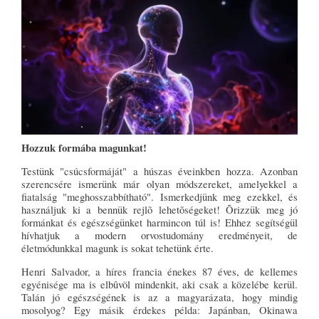
Hozzuk formába magunkat!
Testünk "csúcsformáját" a húszas éveinkben hozza. Azonban
szerencsére ismerünk már olyan módszereket, amelyekkel a
fiatalság "meghosszabbítható". Ismerkedjünk meg ezekkel, és
használjuk ki a bennük rejlõ lehetõségeket! Õrizzük meg jó
formánkat és egészségünket harmincon túl is! Ehhez segítségül
hívhatjuk a modern orvostudomány eredményeit, de
életmódunkkal magunk is sokat tehetünk érte.
Henri Salvador, a híres francia énekes 87 éves, de kellemes
egyénisége ma is elbûvöl mindenkit, aki csak a közelébe kerül.
Talán jó egészségének is az a magyarázata, hogy mindig
mosolyog? Egy másik érdekes példa: Japánban, Okinawa