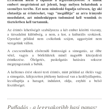
embert megérinteni azt jelenti, hogy mélyen behatolunk a
személyes terébe. Ezt nem mindenki fogadja szívesen, így aki
elutasítja az érintéseket, vagy "megállítja" az arra irányuló
mozdulatot, azt mindenképpen tudomásul kell vennünk és
tiszteletben kell tartanunk.
Az érintés lehetõségét szabályozza a két ember közötti viszony,
a társadalmi különbség, a nem, a kor, a kulturális szokások.
Gyereket például nem csókolunk szájon, aggastyánt nem
veregetünk vállon.
A csecsemõknek elsõrendû fontosságú a simogatás, az ölbe
vétel, vagyis a bõrfelületek minél nagyobb kiterjedésû
érintkezése. Ölelgetés, paskolgatás hatására sokszor
megnyugszanak a babák.
A kellemes érést okozó testi érintés, mint például az ölelés vagy
a simogatás, kifejezetten jótékony hatással van a kedélyállapotra,
lecsillapítja a haragot, indulatot, oldja, enyhíti a belsõ
feszültséget.
Puffadás - a leggyakoribb hasi panasz