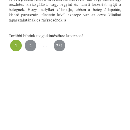
részletes kivizsgálást, vagy legyint és tüneti kezelést nyújt a
betegnek. Hogy melyiket választja, ebben a beteg állapotán,
kísérõ panaszain, tünetein kívül szerepe van az orvos klinikai
tapasztalatának és ráérzésének is.
További híreink megtekintéséhez lapozzon!
1
...
2
251