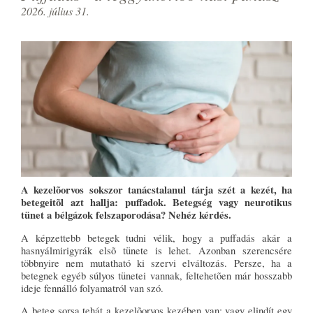
2026. július 31.
A kezelõorvos sokszor tanácstalanul tárja szét a kezét, ha
betegeitõl azt hallja: puffadok. Betegség vagy neurotikus
tünet a bélgázok felszaporodása? Nehéz kérdés.
A képzettebb betegek tudni vélik, hogy a puffadás akár a
hasnyálmirigyrák elsõ tünete is lehet. Azonban szerencsére
többnyire nem mutatható ki szervi elváltozás. Persze, ha a
betegnek egyéb súlyos tünetei vannak, feltehetõen már hosszabb
ideje fennálló folyamatról van szó.
A beteg sorsa tehát a kezelõorvos kezében van: vagy elindít egy